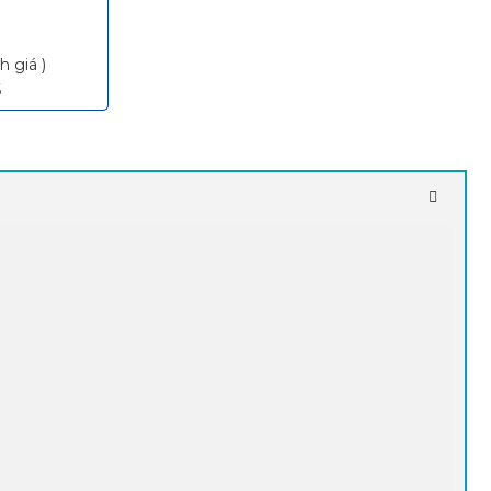
h giá )
6