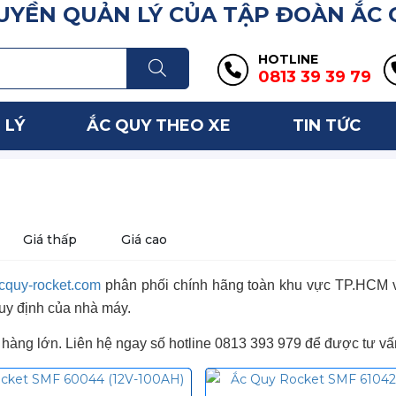
YỀN QUẢN LÝ CỦA TẬP ĐOÀN ẮC
HOTLINE
0813 39 39 79
 LÝ
ẮC QUY THEO XE
TIN TỨC
Giá thấp
Giá cao
cquy-rocket.com
phân phối chính hãng toàn khu vực TP.HCM và
uy định của nhà máy.
n hàng lớn. Liên hệ ngay số hotline 0813 393 979 để được tư vấ