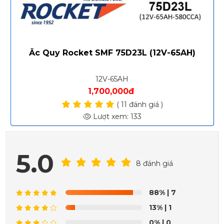
Ắc Quy Rocket SMF 75D23L (12V-65AH)
12V-65AH
1,700,000đ
( 11 đánh giá )
Lượt xem: 133
5.0
8 đánh giá
88%
| 7
13%
| 1
0%
| 0