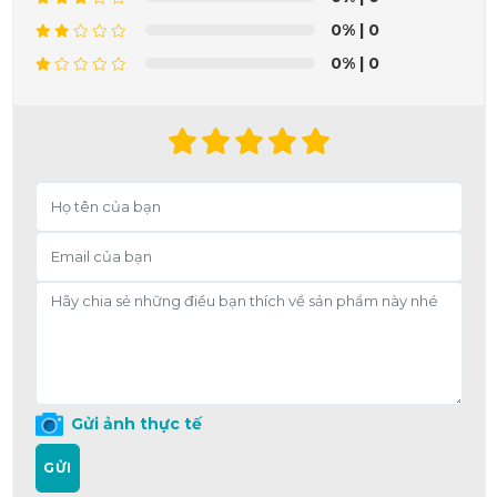
0%
| 0
0%
| 0
Gửi ảnh thực tế
GỬI