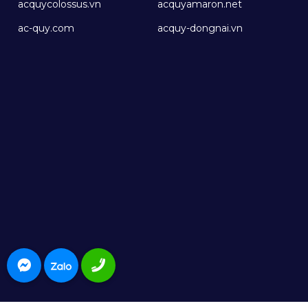
acquycolossus.vn
acquyamaron.net
ac-quy.com
acquy-dongnai.vn