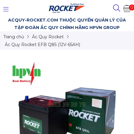
0
ACQUY-ROCKET.COM THUỘC QUYỀN QUẢN LÝ CỦA
TẬP ĐOÀN ẮC QUY CHÍNH HÃNG HPVN GROUP
Trang chủ
Ắc Quy Rocket
Ắc Quy Rocket EFB Q85 (12V-65AH)