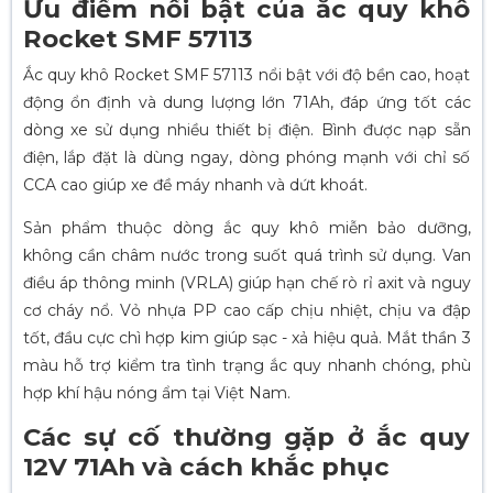
Ưu điểm nổi bật của ắc quy khô
Rocket SMF 57113
Ắc quy khô Rocket SMF 57113 nổi bật với độ bền cao, hoạt
động ổn định và dung lượng lớn 71Ah, đáp ứng tốt các
dòng xe sử dụng nhiều thiết bị điện. Bình được nạp sẵn
điện, lắp đặt là dùng ngay, dòng phóng mạnh với chỉ số
CCA cao giúp xe đề máy nhanh và dứt khoát.
Sản phẩm thuộc dòng ắc quy khô miễn bảo dưỡng,
không cần châm nước trong suốt quá trình sử dụng. Van
điều áp thông minh (VRLA) giúp hạn chế rò rỉ axit và nguy
cơ cháy nổ. Vỏ nhựa PP cao cấp chịu nhiệt, chịu va đập
tốt, đầu cực chì hợp kim giúp sạc - xả hiệu quả. Mắt thần 3
màu hỗ trợ kiểm tra tình trạng ắc quy nhanh chóng, phù
hợp khí hậu nóng ẩm tại Việt Nam.
Các sự cố thường gặp ở ắc quy
12V 71Ah và cách khắc phục