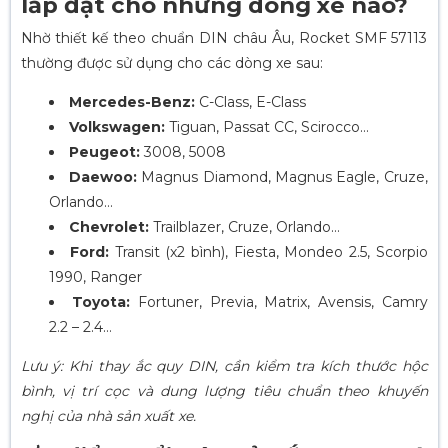
lắp đặt cho những dòng xe nào?
Nhờ thiết kế theo chuẩn DIN châu Âu, Rocket SMF 57113
thường được sử dụng cho các dòng xe sau:
Mercedes-Benz:
C-Class, E-Class
Volkswagen:
Tiguan, Passat CC, Scirocco…
Peugeot:
3008, 5008
Daewoo:
Magnus Diamond, Magnus Eagle, Cruze,
Orlando…
Chevrolet:
Trailblazer, Cruze, Orlando…
Ford:
Transit (x2 bình), Fiesta, Mondeo 2.5, Scorpio
1990, Ranger
Toyota:
Fortuner, Previa, Matrix, Avensis, Camry
2.2 – 2.4…
Lưu ý: Khi thay ắc quy DIN, cần kiểm tra kích thước hộc
bình, vị trí cọc và dung lượng tiêu chuẩn theo khuyến
nghị của nhà sản xuất xe.