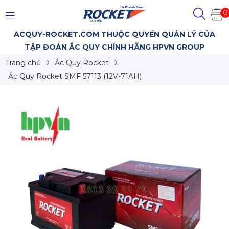
0
ACQUY-ROCKET.COM THUỘC QUYỀN QUẢN LÝ CỦA
TẬP ĐOÀN ẮC QUY CHÍNH HÃNG HPVN GROUP
Trang chủ
Ắc Quy Rocket
Ắc Quy Rocket SMF 57113 (12V-71AH)