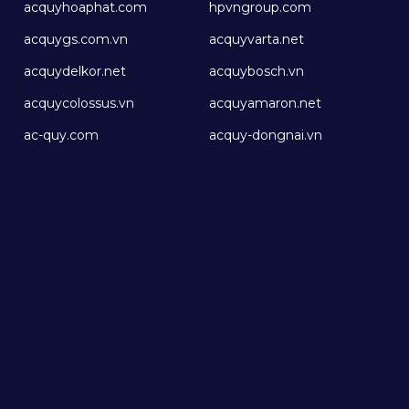
acquyhoaphat.com
hpvngroup.com
acquygs.com.vn
acquyvarta.net
acquydelkor.net
acquybosch.vn
acquycolossus.vn
acquyamaron.net
ac-quy.com
acquy-dongnai.vn