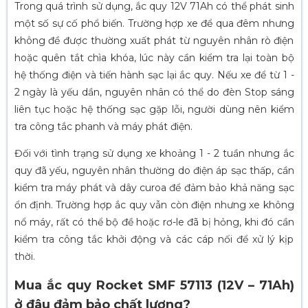
Trong quá trình sử dụng, ắc quy 12V 71Ah có thể phát sinh
một số sự cố phổ biến. Trường hợp xe để qua đêm nhưng
không đề được thường xuất phát từ nguyên nhân rò điện
hoặc quên tắt chìa khóa, lúc này cần kiểm tra lại toàn bộ
hệ thống điện và tiến hành sạc lại ắc quy. Nếu xe để từ 1 -
2 ngày là yếu dần, nguyên nhân có thể do đèn Stop sáng
liên tục hoặc hệ thống sạc gặp lỗi, người dùng nên kiểm
tra công tắc phanh và máy phát điện.
Đối với tình trạng sử dụng xe khoảng 1 - 2 tuần nhưng ắc
quy đã yếu, nguyên nhân thường do điện áp sạc thấp, cần
kiểm tra máy phát và dây curoa để đảm bảo khả năng sạc
ổn định. Trường hợp ắc quy vẫn còn điện nhưng xe không
nổ máy, rất có thể bộ đề hoặc rơ-le đã bị hỏng, khi đó cần
kiểm tra công tắc khởi động và các cáp nối để xử lý kịp
thời.
Mua ắc quy Rocket SMF 57113 (12V – 71Ah)
ở đâu đảm bảo chất lượng?