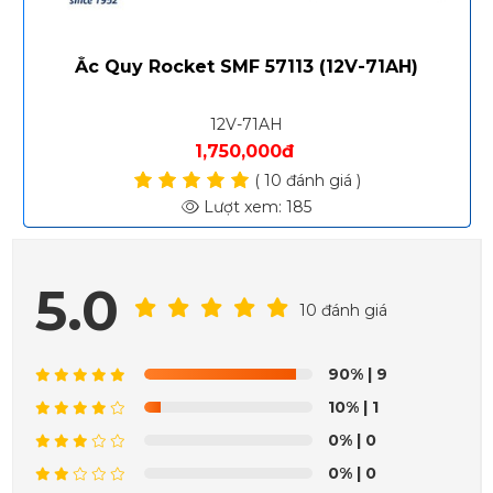
Ắc Quy Rocket SMF 57113 (12V-71AH)
12V-71AH
1,750,000đ
( 10 đánh giá )
Lượt xem: 185
5.0
10 đánh giá
90%
| 9
10%
| 1
0%
| 0
0%
| 0