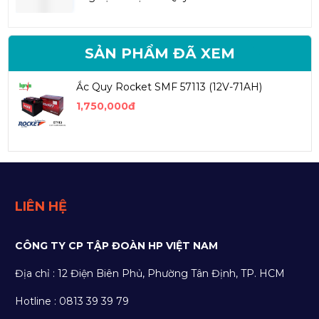
SẢN PHẨM ĐÃ XEM
Ắc Quy Rocket SMF 57113 (12V-71AH)
1,750,000đ
LIÊN HỆ
CÔNG TY CP TẬP ĐOÀN HP VIỆT NAM
Địa chỉ : 12 Điện Biên Phủ, Phường Tân Định, TP. HCM
Hotline : 0813 39 39 79