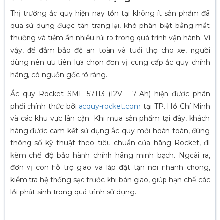
Thị trường ắc quy hiện nay tồn tại không ít sản phẩm đã
qua sử dụng được tân trang lại, khó phân biệt bằng mắt
thường và tiềm ẩn nhiều rủi ro trong quá trình vận hành. Vì
vậy, để đảm bảo độ an toàn và tuổi thọ cho xe, người
dùng nên ưu tiên lựa chọn đơn vị cung cấp ắc quy chính
hãng, có nguồn gốc rõ ràng.
Ắc quy Rocket SMF 57113 (12V - 71Ah) hiện được phân
phối chính thức bởi
acquy-rocket.com
tại TP. Hồ Chí Minh
và các khu vực lân cận. Khi mua sản phẩm tại đây, khách
hàng được cam kết sử dụng ắc quy mới hoàn toàn, đúng
thông số kỹ thuật theo tiêu chuẩn của hãng Rocket, đi
kèm chế độ bảo hành chính hãng minh bạch. Ngoài ra,
đơn vị còn hỗ trợ giao và lắp đặt tận nơi nhanh chóng,
kiểm tra hệ thống sạc trước khi bàn giao, giúp hạn chế các
lỗi phát sinh trong quá trình sử dụng.