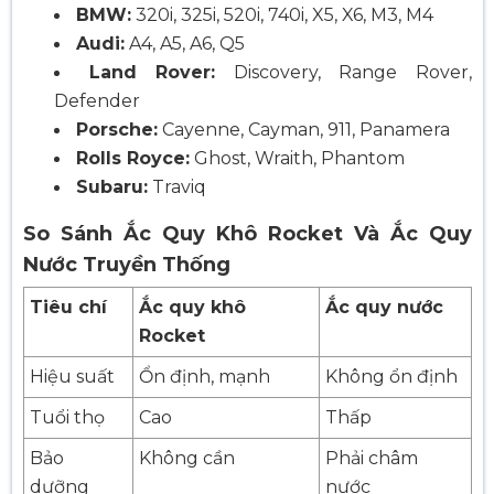
BMW:
320i, 325i, 520i, 740i, X5, X6, M3, M4
Audi:
A4, A5, A6, Q5
Land Rover:
Discovery, Range Rover,
Defender
Porsche:
Cayenne, Cayman, 911, Panamera
Rolls Royce:
Ghost, Wraith, Phantom
Subaru:
Traviq
So Sánh Ắc Quy Khô Rocket Và Ắc Quy
Nước Truyền Thống
Tiêu chí
Ắc quy khô
Ắc quy nước
Rocket
Hiệu suất
Ổn định, mạnh
Không ổn định
Tuổi thọ
Cao
Thấp
Bảo
Không cần
Phải châm
dưỡng
nước