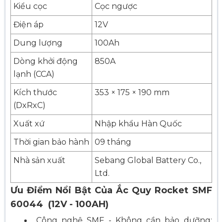
Kiểu cọc
Cọc ngược
Điện áp
12V
Dung lượng
100Ah
Dòng khởi động
850A
lạnh (CCA)
Kích thước
353 × 175 × 190 mm
(DxRxC)
Xuất xứ
Nhập khẩu Hàn Quốc
Thời gian bảo hành
09 tháng
Nhà sản xuất
Sebang Global Battery Co.,
Ltd.
Ưu Điểm Nổi Bật Của Ắc Quy Rocket SMF
60044 (12V - 100AH)
Công nghệ SMF - Không cần bảo dưỡng: