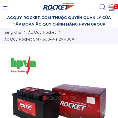
0
ACQUY-ROCKET.COM THUỘC QUYỀN QUẢN LÝ CỦA
TẬP ĐOÀN ẮC QUY CHÍNH HÃNG HPVN GROUP
Trang chủ
Ắc Quy Rocket
Ắc Quy Rocket SMF 60044 (12V-100AH)