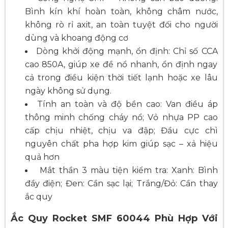
Bình kín khí hoàn toàn, không châm nước,
không rò rỉ axit, an toàn tuyệt đối cho người
dùng và khoang động cơ
Dòng khởi động mạnh, ổn định: Chỉ số CCA
cao 850A, giúp xe đề nổ nhanh, ổn định ngay
cả trong điều kiện thời tiết lạnh hoặc xe lâu
ngày không sử dụng.
Tính an toàn và độ bền cao:
Van điều áp
thông minh chống cháy nổ; Vỏ nhựa PP cao
cấp chịu nhiệt, chịu va đập; Đầu cực chì
nguyên chất pha hợp kim giúp sạc – xả hiệu
quả hơn
Mắt thần 3 màu tiện kiểm tra: Xanh: Bình
đầy điện; Đen: Cần sạc lại; Trắng/Đỏ: Cần thay
ắc quy
Ắc Quy Rocket SMF 60044 Phù Hợp Với