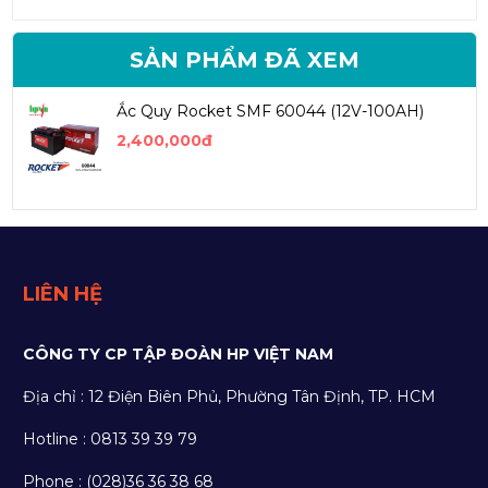
SẢN PHẨM ĐÃ XEM
Ắc Quy Rocket SMF 60044 (12V-100AH)
2,400,000đ
LIÊN HỆ
CÔNG TY CP TẬP ĐOÀN HP VIỆT NAM
Địa chỉ : 12 Điện Biên Phủ, Phường Tân Định, TP. HCM
Hotline : 0813 39 39 79
Phone : (028)36 36 38 68