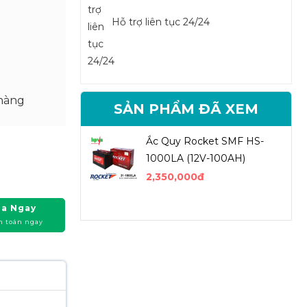
Hỗ trợ liên tục 24/24
hàng
SẢN PHẨM ĐÃ XEM
Ắc Quy Rocket SMF HS-
1000LA (12V-100AH)
2,350,000đ
a Ngay
h toán ngay