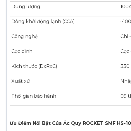
Dung lượng
100
Dòng khởi động lạnh (CCA)
~10
Công nghệ
Chì 
Cọc bình
Cọc 
Kích thước (DxRxC)
330 
Xuất xứ
Nhậ
Thời gian bảo hành
09 
Ưu Điểm Nổi Bật Của Ắc Quy ROCKET SMF HS-1