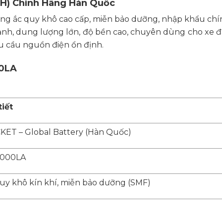
H) Chính Hãng Hàn Quốc
ng ắc quy khô cao cấp, miễn bảo dưỡng, nhập khẩu chí
nh, dung lượng lớn, độ bền cao, chuyên dùng cho xe đ
êu cầu nguồn điện ổn định.
00LA
tiết
ET – Global Battery (Hàn Quốc)
1000LA
uy khô kín khí, miễn bảo dưỡng (SMF)