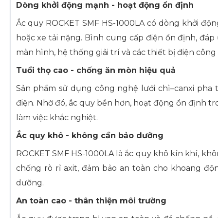
Dòng khởi động mạnh - hoạt động ổn định
Ắc quy ROCKET SMF HS-1000LA có dòng khởi động lớ
hoặc xe tải nặng. Bình cung cấp điện ổn định, đáp 
màn hình, hệ thống giải trí và các thiết bị điện công 
Tuổi thọ cao - chống ăn mòn hiệu quả
Sản phẩm sử dụng công nghệ lưới chì–canxi pha t
điện. Nhờ đó, ắc quy bền hơn, hoạt động ổn định tro
làm việc khắc nghiệt.
Ắc quy khô - không cần bảo dưỡng
ROCKET SMF HS-1000LA là ắc quy khô kín khí, khôn
chống rò rỉ axit, đảm bảo an toàn cho khoang động
dưỡng.
An toàn cao - thân thiện môi trường