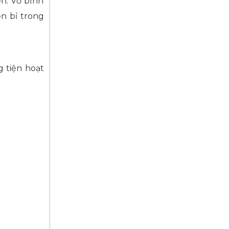
ện. Vỏ bình
n bỉ trong
g tiện hoạt