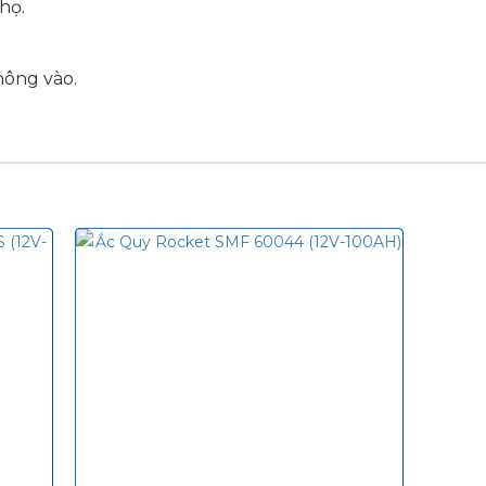
họ.
hông vào.