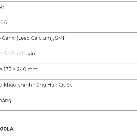
Ah
00A
– Canxi (Lead Calcium), SMF
chì tiêu chuẩn
× 173 × 240 mm
p khẩu chính hãng Hàn Quốc
tháng
000LA