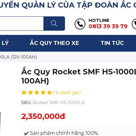
YỀN QUẢN LÝ CỦA TẬP ĐOÀN ẮC
HOTLINE
0813 39 39 79
 LÝ
ẮC QUY THEO XE
TIN TỨC
0LA (12V-100AH)
Ắc Quy Rocket SMF HS-1000L
100AH)
( 8 đánh giá )
SKU:
Rocket SMF HS-1000LA
2,350,000đ
✔️ Sản phẩm chính hãng 100%.