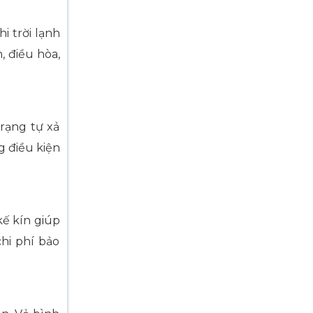
 trời lạnh
, điều hòa,
rạng tự xả
g điều kiện
kế kín giúp
chi phí bảo