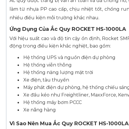
Ắc quy được trang bị van an toàn và đá chống nổ, g
làm từ nhựa PP cao cấp, chịu nhiệt tốt, chống ru
nhiều điều kiện môi trường khác nhau.
Ứng Dụng Của Ắc Quy ROCKET HS-1000LA
Với hiệu suất cao và độ tin cậy ổn định, Rocket S
động trong điều kiện khắc nghiệt, bao gồm:
Hệ thống UPS và nguồn điện dự phòng
Hệ thống viễn thông
Hệ thống năng lượng mặt trời
Xe điện, tàu thuyền
Máy phát điện dự phòng, hệ thống chiếu sán
Xe đầu kéo như Freightliner, MaxxForce, Kenw
Hệ thống máy bơm PCCC
Xe nâng hàng
Vì Sao Nên Mua Ắc Quy ROCKET HS-1000LA