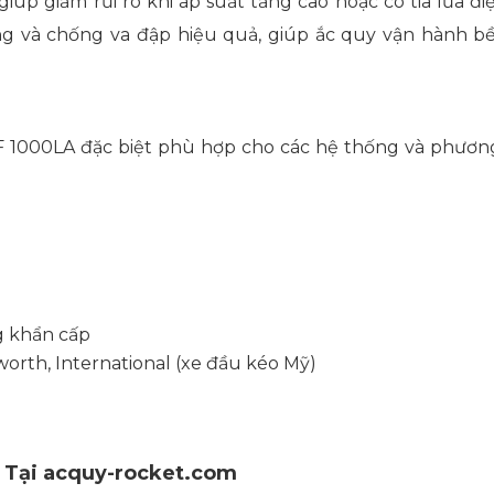
iúp giảm rủi ro khi áp suất tăng cao hoặc có tia lửa đi
ng và chống va đập hiệu quả, giúp ắc quy vận hành bề
MF 1000LA đặc biệt phù hợp cho các hệ thống và phươn
g khẩn cấp
orth, International (xe đầu kéo Mỹ)
 Tại acquy-rocket.com