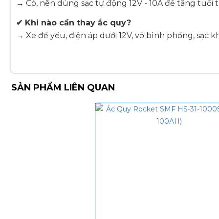
→ Có, nên dùng sạc tự động 12V - 10A để tăng tuổi t
✔ Khi nào cần thay ắc quy?
→ Xe đề yếu, điện áp dưới 12V, vỏ bình phồng, sạc k
SẢN PHẨM LIÊN QUAN