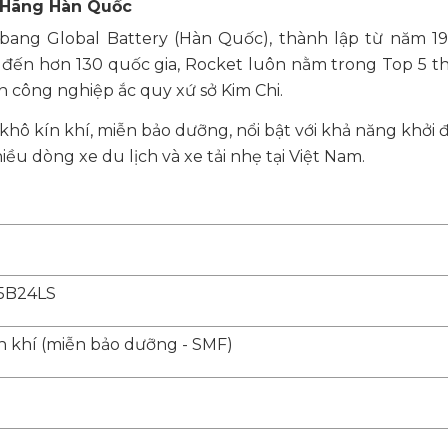
h Hãng Hàn Quốc
ang Global Battery (Hàn Quốc), thành lập từ năm 195
 đến hơn 130 quốc gia, Rocket luôn nằm trong Top 5 t
nh công nghiệp ắc quy xứ sở Kim Chi.
khô kín khí, miễn bảo dưỡng, nổi bật với khả năng khở
ều dòng xe du lịch và xe tải nhẹ tại Việt Nam.
5B24LS
n khí (miễn bảo dưỡng - SMF)