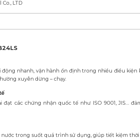
 Co., LTD
5B24LS
 động nhanh, vận hành ổn định trong nhiều điều kiện 
 thường xuyên dừng – chạy.
tế
i đạt các chứng nhận quốc tế như ISO 9001, JIS… đả
ước trong suốt quá trình sử dụng, giúp tiết kiệm thời 