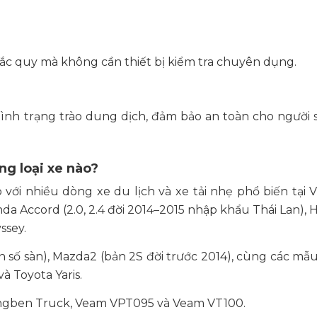
ắc quy mà không cần thiết bị kiểm tra chuyên dụng.
a tình trạng trào dung dịch, đảm bảo an toàn cho người
g loại xe nào?
ới nhiều dòng xe du lịch và xe tải nhẹ phổ biến tại 
 Accord (2.0, 2.4 đời 2014–2015 nhập khẩu Thái Lan), H
ssey.
n số sàn), Mazda2 (bản 2S đời trước 2014), cùng các mẫ
và Toyota Yaris.
Dongben Truck, Veam VPT095 và Veam VT100.