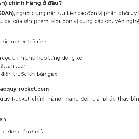
h) chính hãng ở đâu?
50Ah)
, người dùng nên ưu tiên các đơn vị phân phối uy
lâu dài của sản phẩm. Một đơn vị cung cấp chuyên ngh
gốc xuất xứ rõ ràng
à cọc bình phù hợp từng dòng xe
ật, an toàn
 điện trước khi bàn giao
i acquy-rocket.com
 quy Rocket chính hãng, mang đến giải pháp thay bình
ian
oạt động ổn định\