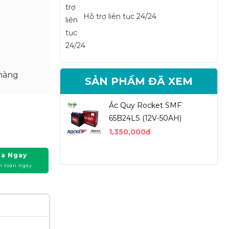
Hỗ trợ liên tục 24/24
hàng
SẢN PHẨM ĐÃ XEM
Ắc Quy Rocket SMF
65B24LS (12V-50AH)
1,350,000đ
a Ngay
h toán ngay