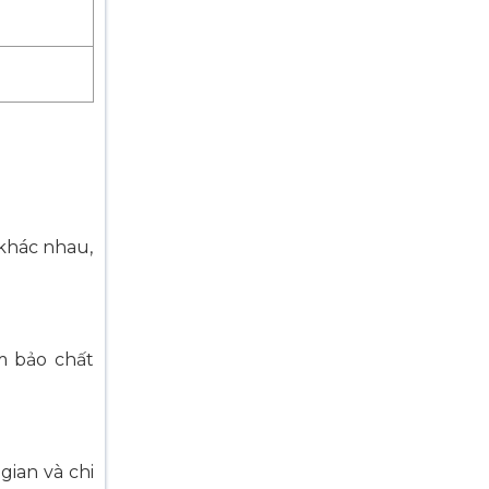
khác nhau,
m bảo chất
gian và chi