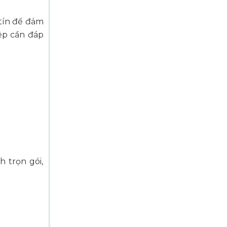
 tín để đảm
iệp cần đáp
 trọn gói,