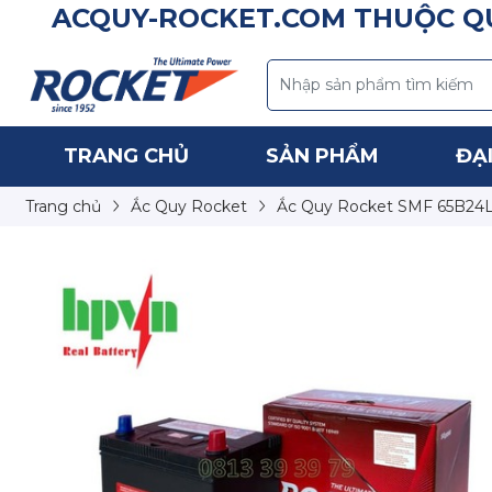
ACQUY-ROCKET.COM THUỘC QU
TRANG CHỦ
SẢN PHẨM
ĐẠI
Trang chủ
Ắc Quy Rocket
Ắc Quy Rocket SMF 65B24L