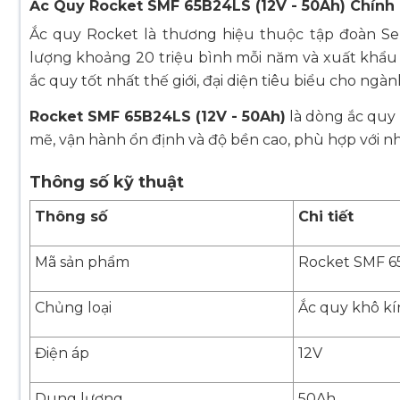
Ắc Quy Rocket SMF 65B24LS (12V - 50Ah) Chín
Ắc quy Rocket là thương hiệu thuộc tập đoàn Seb
lượng khoảng 20 triệu bình mỗi năm và xuất khẩu
ắc quy tốt nhất thế giới, đại diện tiêu biểu cho ngà
Rocket SMF 65B24LS (12V - 50Ah)
là dòng ắc quy 
mẽ, vận hành ổn định và độ bền cao, phù hợp với nhi
Thông số kỹ thuật
Thông số
Chi tiết
Mã sản phẩm
Rocket SMF 6
Chủng loại
Ắc quy khô kí
Điện áp
12V
Dung lượng
50Ah