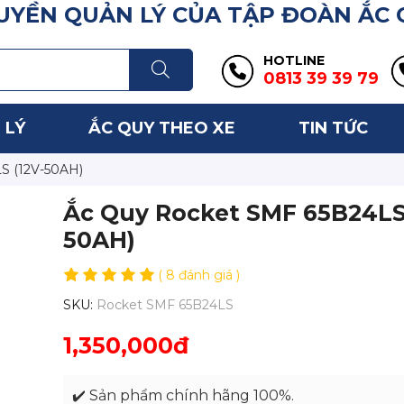
YỀN QUẢN LÝ CỦA TẬP ĐOÀN ẮC
HOTLINE
0813 39 39 79
 LÝ
ẮC QUY THEO XE
TIN TỨC
S (12V-50AH)
Ắc Quy Rocket SMF 65B24LS 
50AH)
( 8 đánh giá )
SKU:
Rocket SMF 65B24LS
1,350,000đ
✔️ Sản phẩm chính hãng 100%.