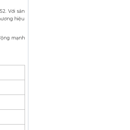
2. Với sản
hương hiệu
i động mạnh