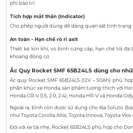
phí bảo trì.
Tích hợp mắt thần (Indicator)
Cho phép người dùng dễ dàng quan sát tình trạng 
An toàn - Hạn chế rò rỉ axit
Thiết kế kín khí, vỏ bình cứng cáp, hạn chế tối đ
khoang động cơ.
Ắc Quy Rocket SMF 65B24LS dùng cho nhữn
Ắc quy Rocket SMF 65B24LS (12V – 50Ah) phù hợp v
phân khúc xe Honda, sản phẩm tương thích với Honda
Honda CR-V (1.5, 2.0, 2.4), Honda HR-V và Honda Ody
Ngoài ra, bình còn được sử dụng cho Kia Soluto (bả
như Toyota Corolla Altis, Toyota Innova, Toyota Vios 
Đối với xe tải nhẹ, Rocket 65B24LS phù hợp cho 