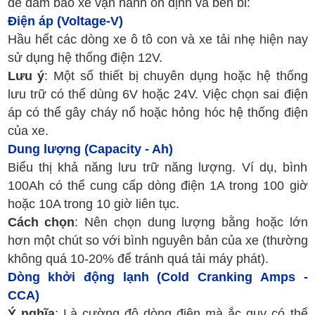
để đảm bảo xe vận hành ổn định và bền bỉ:
Điện áp (Voltage-V)
Hầu hết các dòng xe ô tô con và xe tải nhẹ hiện nay
sử dụng hệ thống điện 12V.
Lưu ý
: Một số thiết bị chuyên dụng hoặc hệ thống
lưu trữ có thể dùng 6V hoặc 24V. Việc chọn sai điện
áp có thể gây cháy nổ hoặc hỏng hóc hệ thống điện
của xe.
Dung lượng (Capacity - Ah)
Biểu thị khả năng lưu trữ năng lượng. Ví dụ, bình
100Ah có thể cung cấp dòng điện 1A trong 100 giờ
hoặc 10A trong 10 giờ liên tục.
Cách chọn
: Nên chọn dung lượng bằng hoặc lớn
hơn một chút so với bình nguyên bản của xe (thường
không quá 10-20% để tránh quá tải máy phát).
Dòng khởi động lạnh (Cold Cranking Amps -
CCA)
Ý nghĩa
: Là cường độ dòng điện mà ắc quy có thể