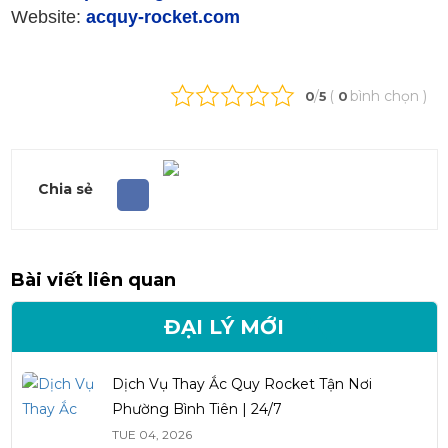
Website:
acquy-rocket.com
/
(
bình chọn
)
0
5
0
Chia sẻ
Bài viết liên quan
ĐẠI LÝ MỚI
Dịch Vụ Thay Ắc Quy Rocket Tận Nơi
Phường Bình Tiên | 24/7
TUE 04, 2026