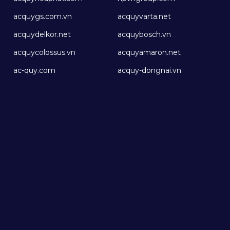
acquygs.com.vn
acquyvarta.net
acquydelkor.net
acquybosch.vn
acquycolossus.vn
acquyamaron.net
ac-quy.com
acquy-dongnai.vn